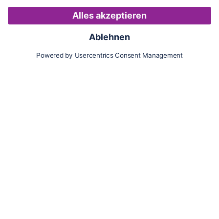
Karte
Updates
Konto
Für Besitzer:innen
Pferd hinzufügen
Vorteile als Besitzer:in
Reiter:in finden