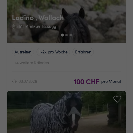
Ladino , Wallach
8514 Amlikon-Bissegg
Ausreiten
1-2x pro Woche
Erfahren
+4 weitere Kriterien
100 CHF
03.07.2026
pro Monat