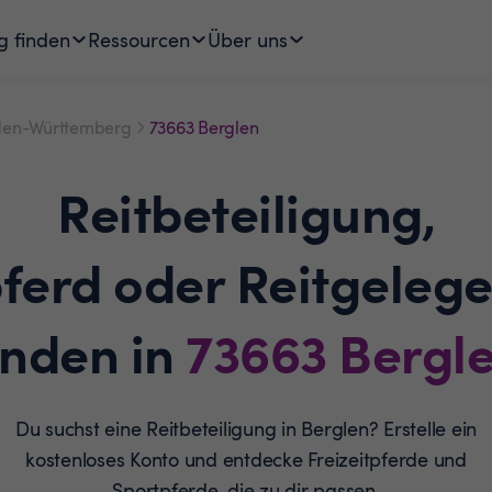
g finden
Ressourcen
Über uns
en-Württemberg
73663 Berglen
Reitbeteiligung,
pferd oder Reitgelege
inden in
73663
Bergl
Du suchst eine Reitbeteiligung in Berglen? Erstelle ein
kostenloses Konto und entdecke Freizeitpferde und
Sportpferde, die zu dir passen.