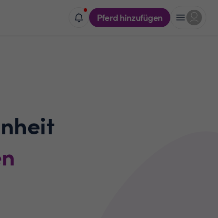
Pferd hinzufügen
nheit
en