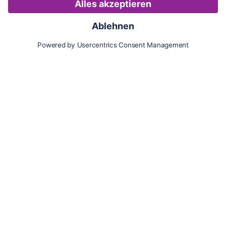
Karte
Updates
Konto
Für Besitzer:innen
Pferd hinzufügen
Vorteile als Besitzer:in
Reiter:in finden
Spazierer:in finden