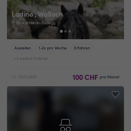
Ladino , Wallach
8514 Amlikon-Bissegg
Ausreiten
1-2x pro Woche
Erfahren
+4 weitere Kriterien
100 CHF
03.07.2026
pro Monat