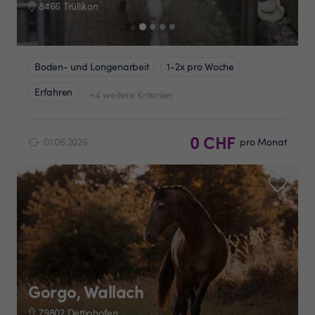
8466 Trüllikon
Boden- und Longenarbeit
1-2x pro Woche
Erfahren
+4 weitere Kriterien
0 CHF
01.06.2026
pro Monat
Gorgo, Wallach
79802 Dettighofen