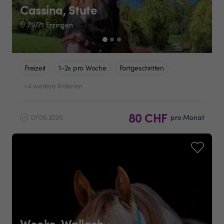
Cassina, Stute
79771 Erzingen
Freizeit
1-2x pro Woche
Fortgeschritten
+4 weitere Kriterien
80 CHF
07.06.2026
pro Monat
Weeko, Wallach