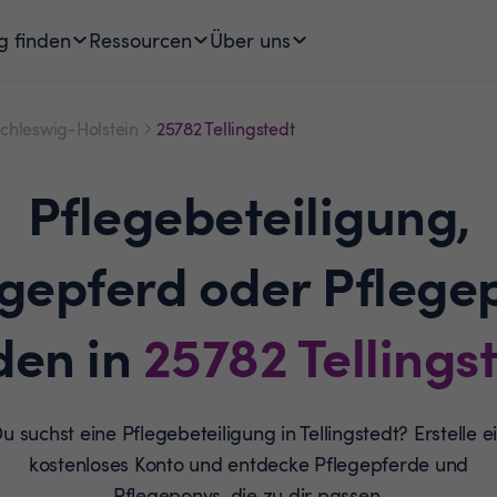
g finden
Ressourcen
Über uns
chleswig-Holstein
25782 Tellingstedt
Pflegebeteiligung,
egepferd oder Pflege
den in
25782
Tellings
u suchst eine Pflegebeteiligung in Tellingstedt? Erstelle e
kostenloses Konto und entdecke Pflegepferde und
Pflegeponys, die zu dir passen.