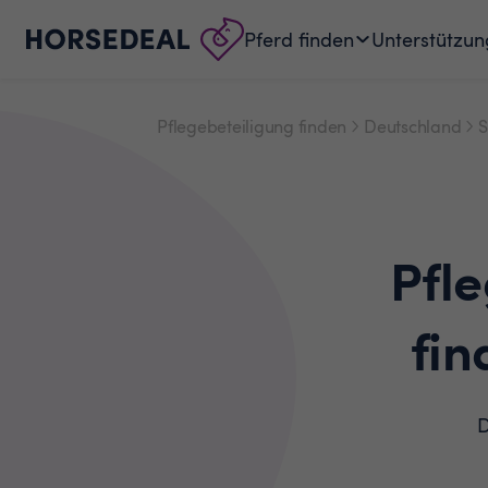
Pferd finden
Unterstützun
Pflegebeteiligung finden
Deutschland
S
Pfl
fin
D