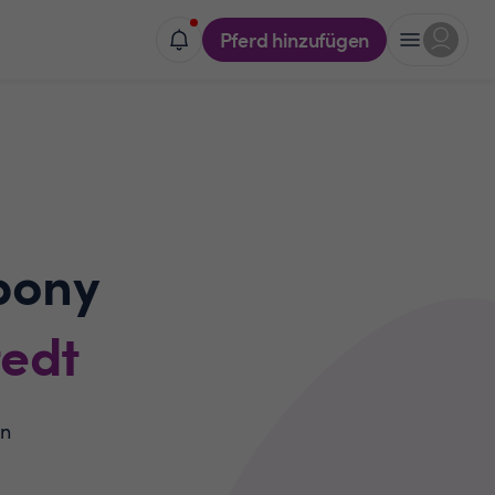
Pferd hinzufügen
pony
tedt
in