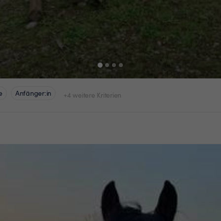
e
Anfänger:in
+4 weitere Kriterien