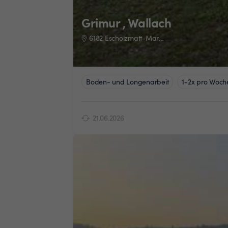
Grimur , Wallach
6182 Escholzmatt-Marbach
Boden- und Longenarbeit
1-2x pro Woch
21.06.2026