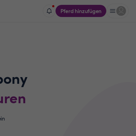
Pferd hinzufügen
pony
uren
ein