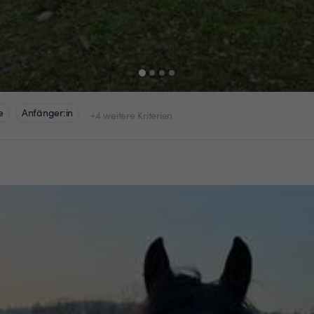
e
Anfänger:in
+4 weitere Kriterien