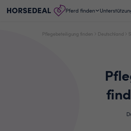
Pferd finden
Unterstützun
Pflegebeteiligung finden
Deutschland
S
Pfl
fin
Du