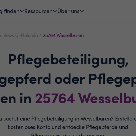
g finden
Ressourcen
Über uns
chleswig-Holstein
25764 Wesselburen
Pflegebeteiligung,
egepferd oder Pflege
den in
25764
Wesselb
 suchst eine Pflegebeteiligung in Wesselburen? Erstelle 
kostenloses Konto und entdecke Pflegepferde und
Pflegeponys, die zu dir passen.