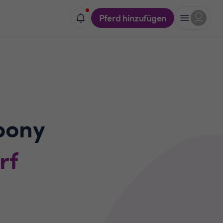
Pferd hinzufügen
pony
rf