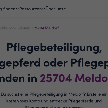
g finden
Ressourcen
Über uns
chleswig-Holstein
25704 Meldorf
Pflegebeteiligung,
egepferd oder Pflege
inden in
25704
Meldo
Du suchst eine Pflegebeteiligung in Meldorf? Erstelle ein
kostenloses Konto und entdecke Pflegepferde und
Pflegeponys, die zu dir passen.