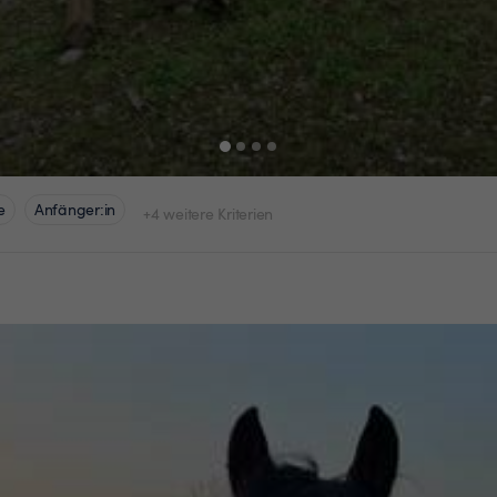
e
Anfänger:in
+4 weitere Kriterien