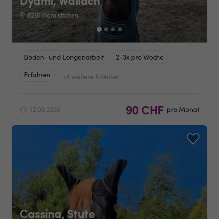
Dyami, Wallach
8261 Hemishofen
Boden- und Longenarbeit
2-3x pro Woche
Erfahren
+4 weitere Kriterien
90 CHF
12.06.2026
pro Monat
Cassina, Stute