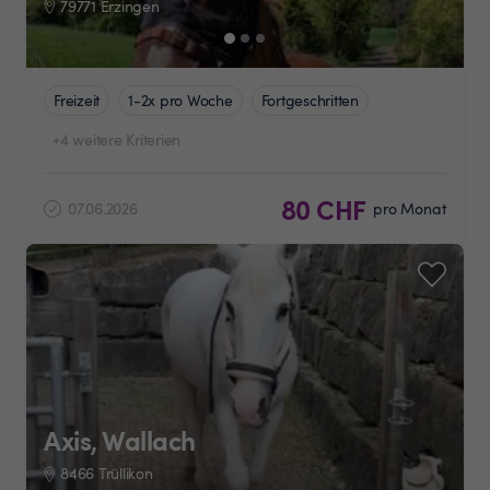
79771 Erzingen
Freizeit
1-2x pro Woche
Fortgeschritten
+4 weitere Kriterien
80 CHF
07.06.2026
pro Monat
Axis, Wallach
8466 Trüllikon