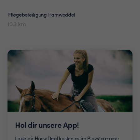
Pflegebeteiligung
Hamweddel
10.3
km
Hol dir unsere App!
Lade dir HorseDeal kostenlos im Playstore oder