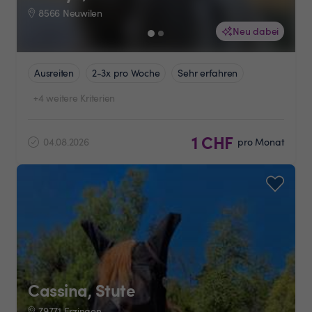
8566 Neuwilen
Neu dabei
Ausreiten
2-3x pro Woche
Sehr erfahren
+4 weitere Kriterien
1 CHF
04.08.2026
pro Monat
Cassina, Stute
79771 Erzingen