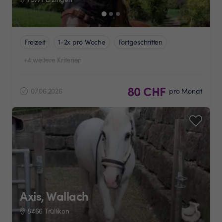
Freizeit
1-2x pro Woche
Fortgeschritten
+4 weitere Kriterien
80 CHF
07.06.2026
pro Monat
Axis, Wallach
8466 Trüllikon