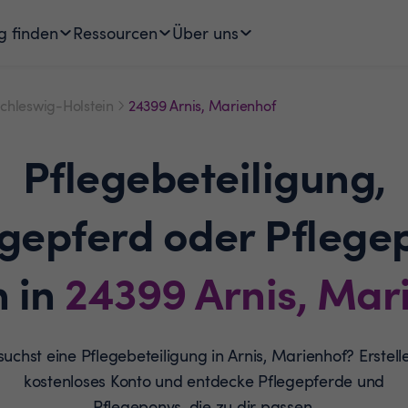
g finden
Ressourcen
Über uns
chleswig-Holstein
24399 Arnis, Marienhof
Pflegebeteiligung,
egepferd oder Pflege
n in
24399
Arnis, Mar
suchst eine Pflegebeteiligung in Arnis, Marienhof? Erstelle
kostenloses Konto und entdecke Pflegepferde und
Pflegeponys, die zu dir passen.