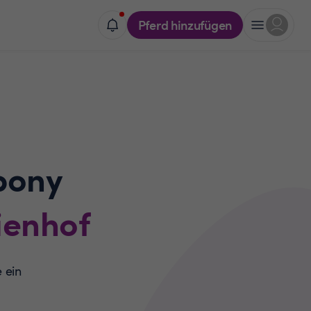
Pferd hinzufügen
pony
ienhof
 ein