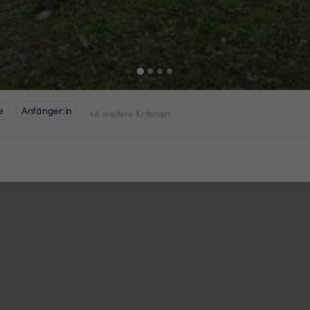
e
Anfänger:in
+4 weitere Kriterien