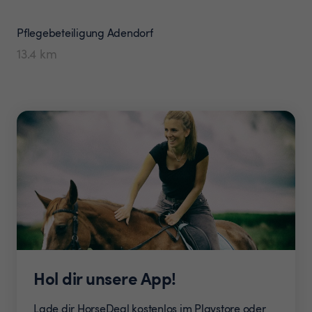
Pflegebeteiligung
Adendorf
13.4
km
Hol dir unsere App!
Lade dir HorseDeal kostenlos im Playstore oder