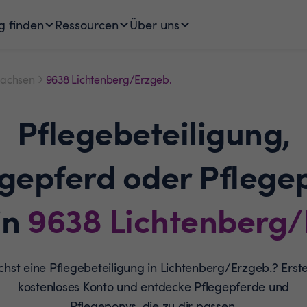
g finden
Ressourcen
Über uns
achsen
9638 Lichtenberg/Erzgeb.
Pflegebeteiligung,
egepferd oder Pflege
in
9638
Lichtenberg/
hst eine Pflegebeteiligung in Lichtenberg/Erzgeb.? Erste
kostenloses Konto und entdecke Pflegepferde und
Pflegeponys, die zu dir passen.