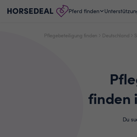
Pferd finden
Unterstützun
Pflegebeteiligung finden
Deutschland
S
Pfl
finden 
Du suc