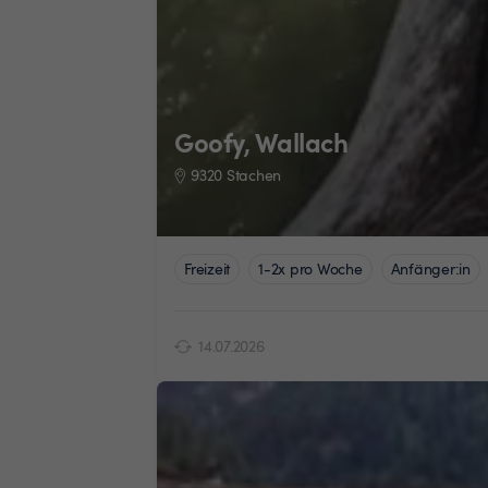
Goofy, Wallach
9320 Stachen
Freizeit
1-2x pro Woche
Anfänger:in
14.07.2026