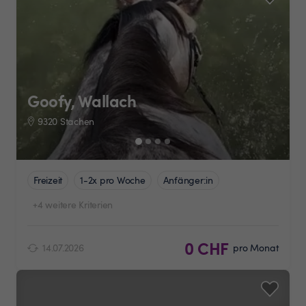
Goofy, Wallach
9320 Stachen
Freizeit
1-2x pro Woche
Anfänger:in
+4 weitere Kriterien
0 CHF
14.07.2026
pro Monat