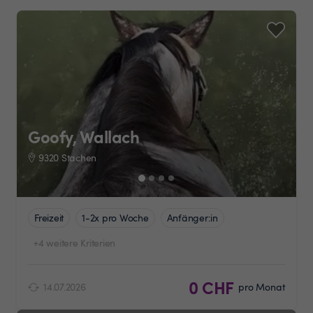
Goofy, Wallach
9320 Stachen
Freizeit
1-2x pro Woche
Anfänger:in
+4 weitere Kriterien
0 CHF
14.07.2026
pro Monat