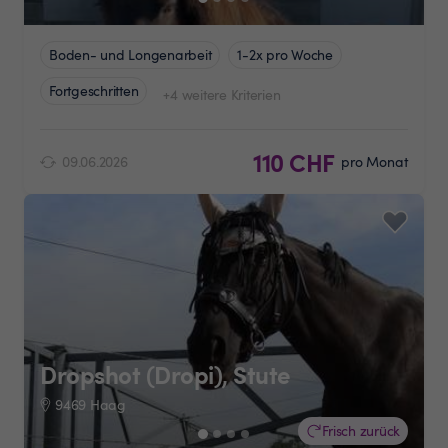
Boden- und Longenarbeit
1-2x pro Woche
Fortgeschritten
+4 weitere Kriterien
110 CHF
09.06.2026
pro Monat
Dropshot (Dropi), Stute
9469 Haag
Frisch zurück