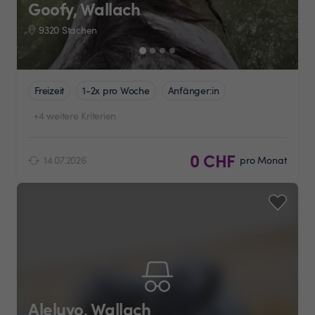
Goofy, Wallach
9320 Stachen
Freizeit
1-2x pro Woche
Anfänger:in
+4 weitere Kriterien
0 CHF
14.07.2026
pro Monat
Aleluyo, Wallach