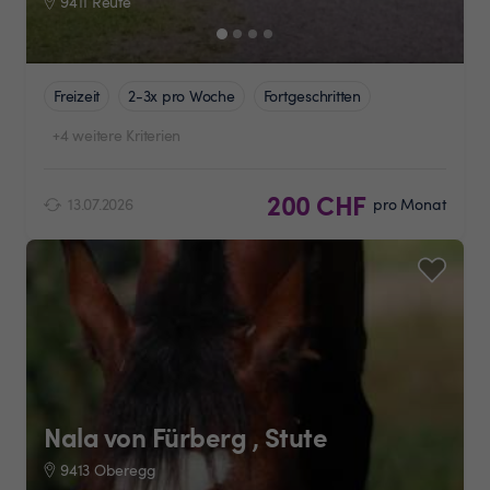
9411 Reute
Freizeit
2-3x pro Woche
Fortgeschritten
+4 weitere Kriterien
200 CHF
13.07.2026
pro Monat
Nala von Fürberg , Stute
9413 Oberegg