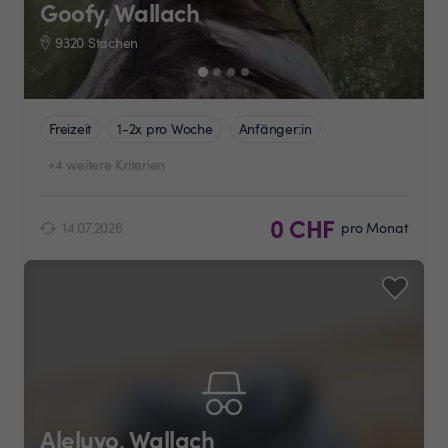
Goofy, Wallach
9320 Stachen
Freizeit
1-2x pro Woche
Anfänger:in
+4 weitere Kriterien
0 CHF
14.07.2026
pro Monat
Aleluyo, Wallach