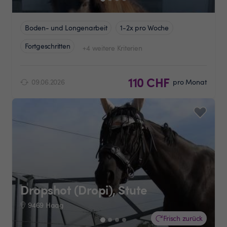
Boden- und Longenarbeit
1-2x pro Woche
Fortgeschritten
+4 weitere Kriterien
110 CHF
09.06.2026
pro Monat
Dropshot (Dropi), Stute
9469 Haag
Frisch zurück