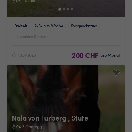
9411 Reute
Freizeit
2-3x pro Woche
Fortgeschritten
+4 weitere Kriterien
200 CHF
13.07.2026
pro Monat
Nala von Fürberg , Stute
9413 Oberegg