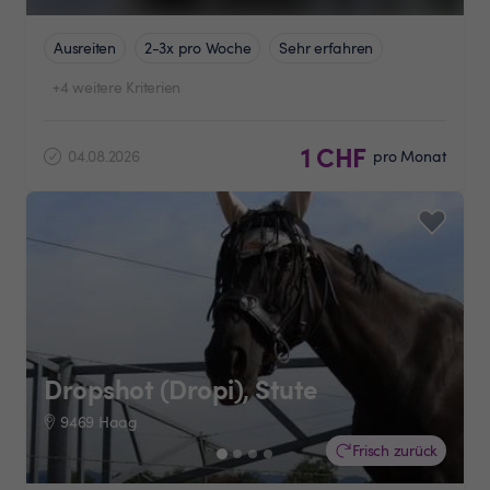
Ausreiten
2-3x pro Woche
Sehr erfahren
+4 weitere Kriterien
1 CHF
04.08.2026
pro Monat
Dropshot (Dropi), Stute
9469 Haag
Frisch zurück