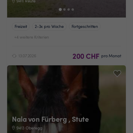
9411 Reute
Freizeit
2-3x pro Woche
Fortgeschritten
+4 weitere Kriterien
200 CHF
13.07.2026
pro Monat
Nala von Fürberg , Stute
9413 Oberegg