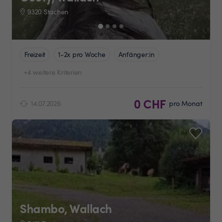
9320 Stachen
Freizeit
1-2x pro Woche
Anfänger:in
+4 weitere Kriterien
0 CHF
14.07.2026
pro Monat
Shambo, Wallach