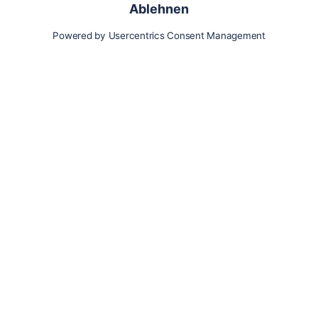
Karte
Updates
Konto
Für Besitzer:innen
Pferd hinzufügen
Vorteile als Besitzer:in
Reiter:in finden
Spazierer:in finden
Pfleger:in finden