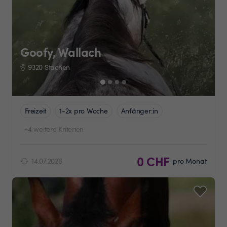
Goofy, Wallach
9320 Stachen
Freizeit
1-2x pro Woche
Anfänger:in
+4 weitere Kriterien
0 CHF
14.07.2026
pro Monat