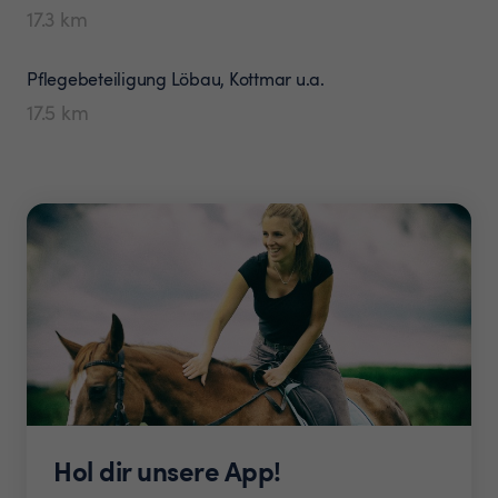
17.3
km
Pflegebeteiligung
Löbau, Kottmar u.a.
17.5
km
Hol dir unsere App!