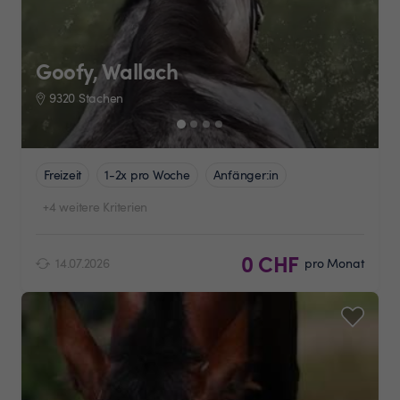
Goofy, Wallach
9320 Stachen
Freizeit
1-2x pro Woche
Anfänger:in
+4 weitere Kriterien
0 CHF
14.07.2026
pro Monat