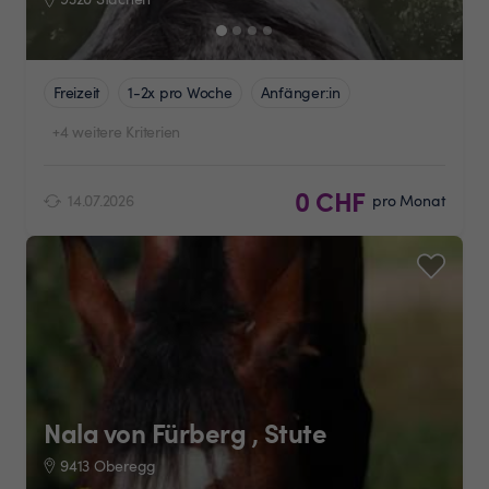
Freizeit
1-2x pro Woche
Anfänger:in
+4 weitere Kriterien
0 CHF
14.07.2026
pro Monat
Nala von Fürberg , Stute
9413 Oberegg