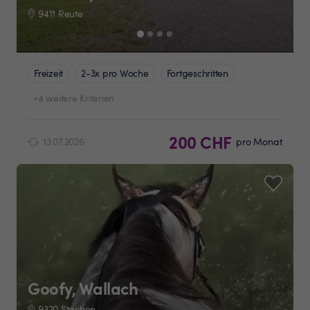
9411 Reute
Freizeit
2-3x pro Woche
Fortgeschritten
+4 weitere Kriterien
200 CHF
13.07.2026
pro Monat
Goofy, Wallach
9320 Stachen