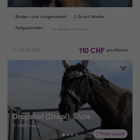
Boden- und Longenarbeit
1-2x pro Woche
Fortgeschritten
+4 weitere Kriterien
110 CHF
09.06.2026
pro Monat
Dropshot (Dropi), Stute
9469 Haag
Frisch zurück