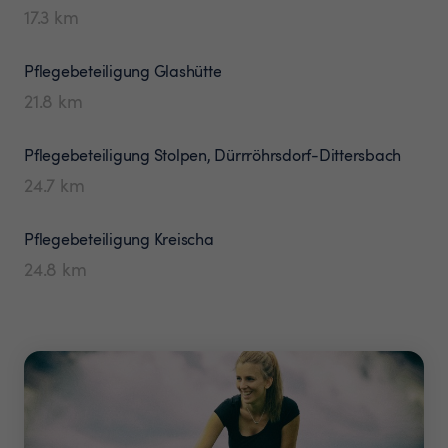
17.3
km
Pflegebeteiligung
Glashütte
21.8
km
Pflegebeteiligung
Stolpen, Dürrröhrsdorf-Dittersbach
24.7
km
Pflegebeteiligung
Kreischa
24.8
km