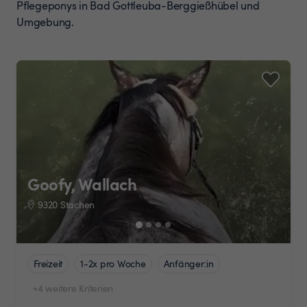
Pflegeponys in Bad Gottleuba-Berggießhübel und
Umgebung.
Goofy, Wallach
9320 Stachen
Freizeit
1-2x pro Woche
Anfänger:in
+4 weitere Kriterien