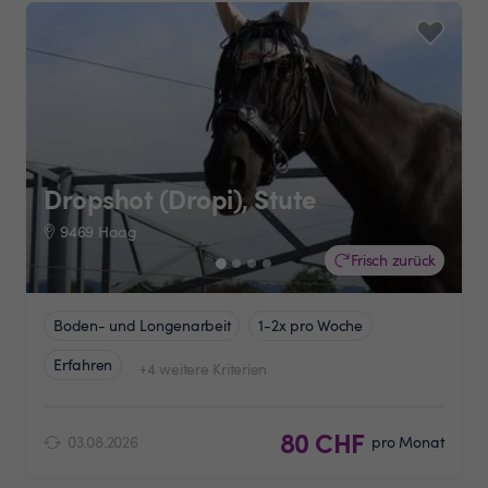
Dropshot (Dropi), Stute
9469 Haag
Frisch zurück
Boden- und Longenarbeit
1-2x pro Woche
Erfahren
+4 weitere Kriterien
80 CHF
03.08.2026
pro Monat