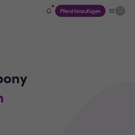
Pferd hinzufügen
pony
n