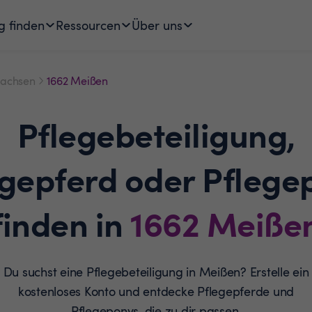
g finden
Ressourcen
Über uns
achsen
1662 Meißen
Pflegebeteiligung,
egepferd oder Pflege
finden in
1662
Meiße
Du suchst eine Pflegebeteiligung in Meißen? Erstelle ein
kostenloses Konto und entdecke Pflegepferde und
Pflegeponys, die zu dir passen.