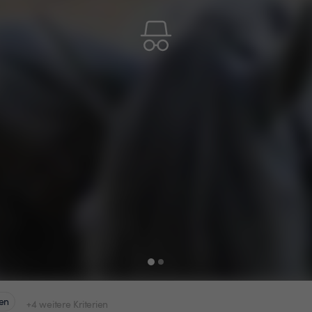
en
+4 weitere Kriterien