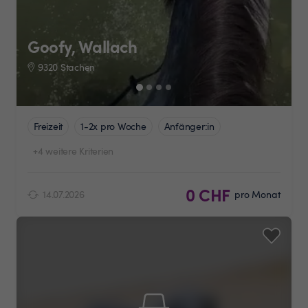
Goofy, Wallach
9320 Stachen
Freizeit
1-2x pro Woche
Anfänger:in
+4 weitere Kriterien
0 CHF
14.07.2026
pro Monat