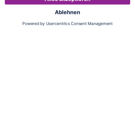
Karte
Updates
Konto
Für Besitzer:innen
Pferd hinzufügen
Vorteile als Besitzer:in
Reiter:in finden
Spazierer:in finden