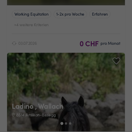
Working Equitation
1-2x pro Woche
Erfahren
+4 weitere Kriterien
0 CHF
03.07.2026
pro Monat
Ladino , Wallach
8514 Amlikon-Bissegg