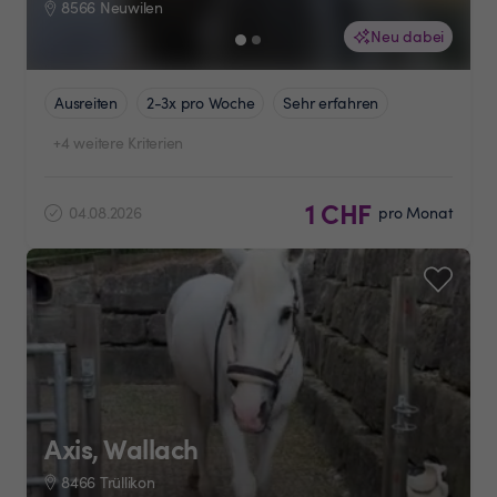
8566 Neuwilen
Neu dabei
Ausreiten
2-3x pro Woche
Sehr erfahren
+4 weitere Kriterien
1 CHF
04.08.2026
pro Monat
Axis, Wallach
8466 Trüllikon