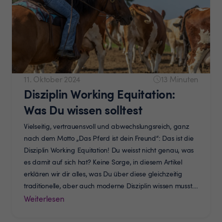
11. Oktober 2024
Minuten
Disziplin Working Equitation:
Was Du wissen solltest
Vielseitig, vertrauensvoll und abwechslungsreich, ganz
nach dem Motto „Das Pferd ist dein Freund“: Das ist die
Disziplin Working Equitation! Du weisst nicht genau, was
es damit auf sich hat? Keine Sorge, in diesem Artikel
erklären wir dir alles, was Du über diese gleichzeitig
traditionelle, aber auch moderne Disziplin wissen musst.
Vorsicht: Sie ist einer unserer […]
Weiterlesen