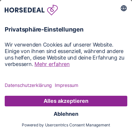
Karte
Karte
Updates
Konto