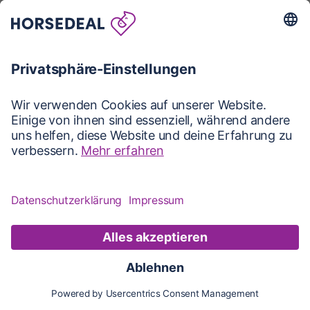
Karte
Karte
Updates
Konto