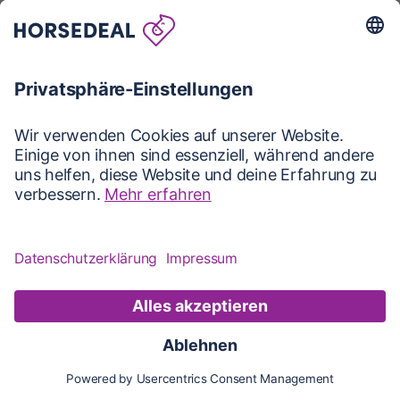
Karte
Karte
Updates
Konto