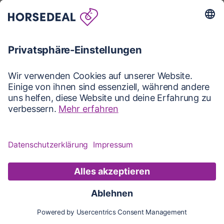
Karte
Karte
Updates
Konto