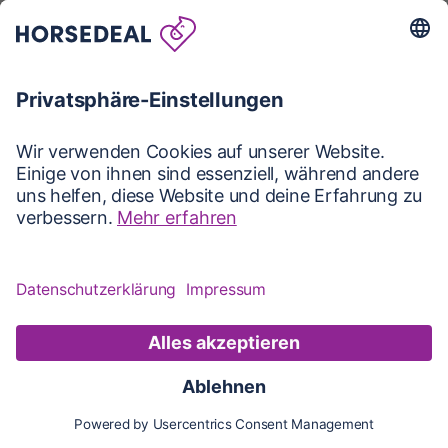
Karte
Karte
Updates
Konto