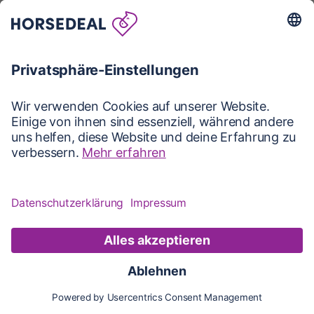
Karte
Karte
Updates
Konto