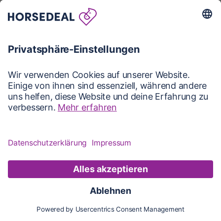
Karte
Karte
Updates
Konto