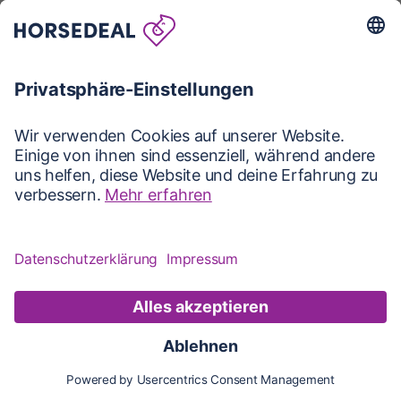
Karte
Karte
Updates
Konto