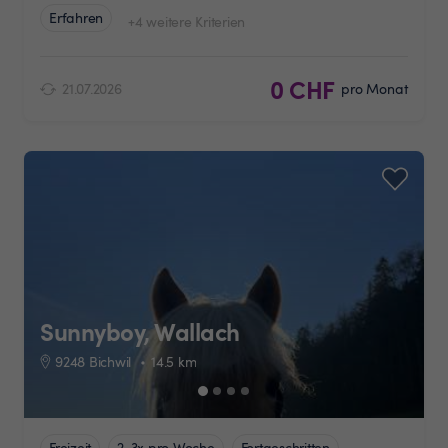
Erfahren
+4 weitere Kriterien
0 CHF
21.07.2026
pro Monat
Sunnyboy, Wallach
9248 Bichwil
14.5
km
Freizeit
2-3x pro Woche
Fortgeschritten