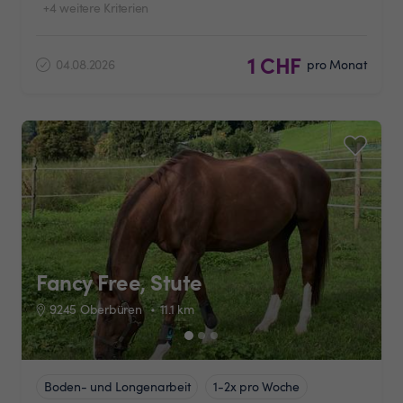
+4 weitere Kriterien
1 CHF
04.08.2026
pro Monat
Fancy Free, Stute
9245 Oberbüren
11.1
km
Boden- und Longenarbeit
1-2x pro Woche