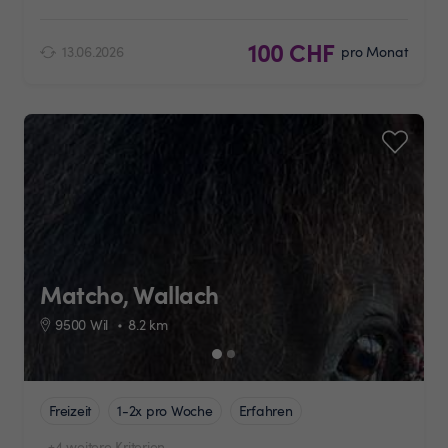
100 CHF
13.06.2026
pro Monat
Matcho, Wallach
9500 Wil
8.2
km
Freizeit
1-2x pro Woche
Erfahren
+4 weitere Kriterien