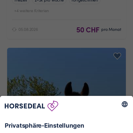
+4 weitere Kriterien
50 CHF
05.08.2026
pro Monat
Quatro, Wallach
9248 Bichwil
14.6
km