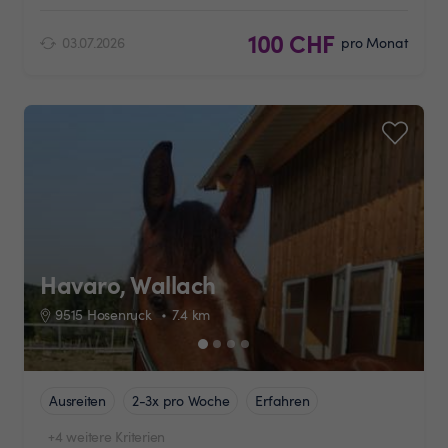
100 CHF
03.07.2026
pro Monat
Havaro, Wallach
9515 Hosenruck
7.4
km
Ausreiten
2-3x pro Woche
Erfahren
+4 weitere Kriterien