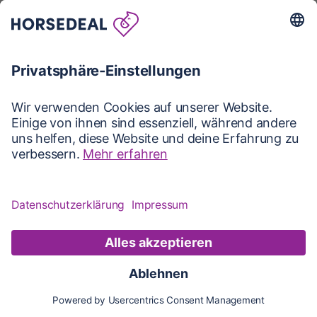
Karte
Karte
Updates
Konto