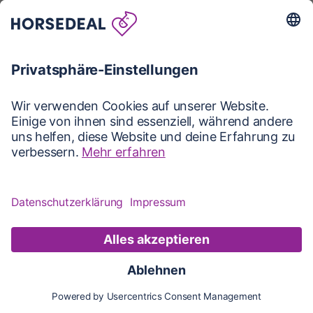
Karte
Karte
Updates
Konto