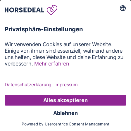
Karte
Karte
Updates
Konto