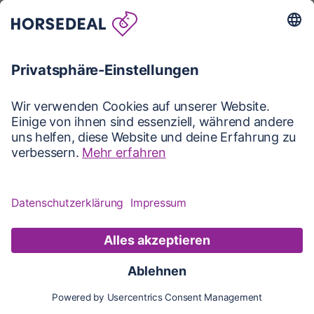
Karte
Karte
Updates
Konto