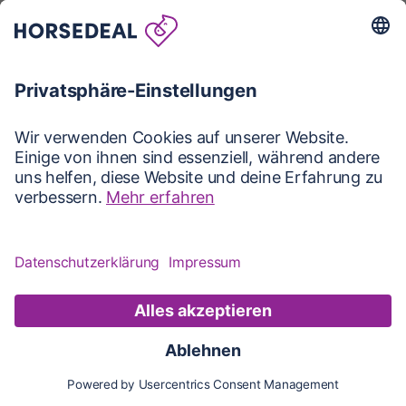
Karte
Karte
Updates
Konto