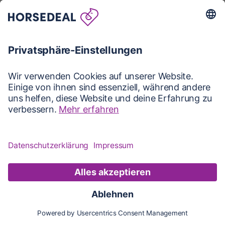
Karte
Karte
Updates
Konto