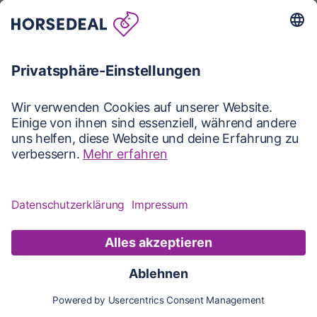
Karte
Karte
Updates
Konto