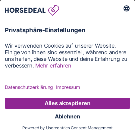
Karte
Karte
Updates
Konto