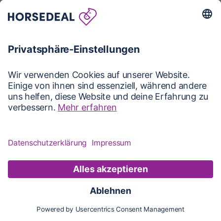
Karte
Karte
Updates
Konto