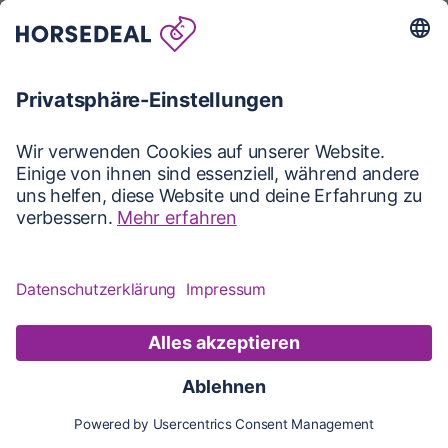
Karte
Karte
Updates
Konto