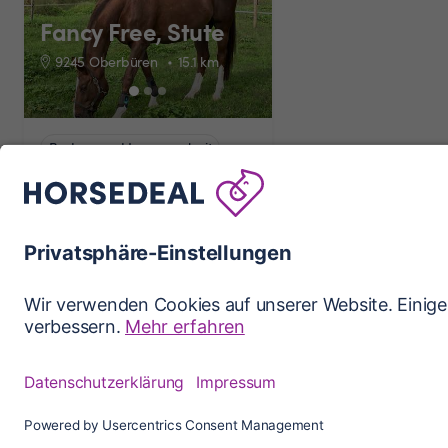
Fancy Free, Stute
9245 Oberbüren
15.1
km
Boden- und Longenarbeit
1-2x pro Woche
Erfahren
+4 weitere Kriterien
0 CHF
21.07.2026
pro Monat