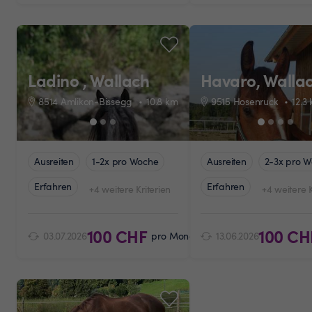
Ladino , Wallach
Havaro, Walla
8514 Amlikon-Bissegg
10.8
km
9515 Hosenruck
12.3
Ausreiten
1-2x pro Woche
Ausreiten
2-3x pro 
Erfahren
Erfahren
+4 weitere Kriterien
+4 weitere K
100 CHF
100 CH
03.07.2026
pro Monat
13.06.2026