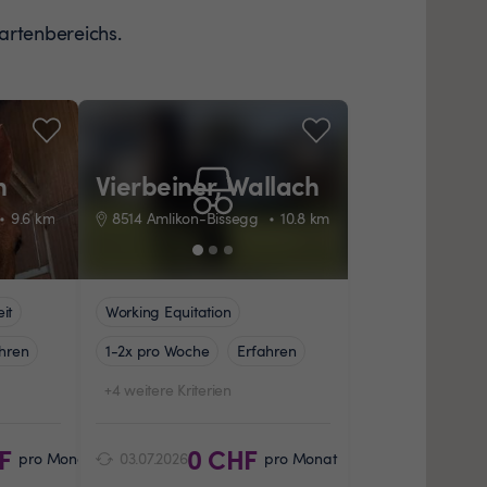
artenbereichs.
h
Vierbeiner, Wallach
n
9.6
km
8514 Amlikon-Bissegg
10.8
km
it
Working Equitation
hren
1-2x pro Woche
Erfahren
+4 weitere Kriterien
F
0 CHF
pro Monat
03.07.2026
pro Monat