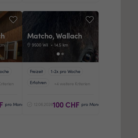
ch
Matcho, Wallach
Pferd ansehen
Pferd 
km
9500 Wil
14.5
km
Woche
Freizeit
1-2x pro Woche
Erfahren
riterien
+4 weitere Kriterien
F
100 CHF
pro Monat
12.06.2026
pro Monat