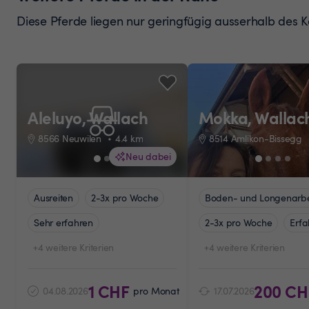
Diese Pferde liegen nur geringfügig ausserhalb des K
Aleluyo, Wallach
Mokka, Wallac
Pferd ansehe
8566 Neuwilen
4.4
km
8514 Amlikon-Bissegg
Neu dabei
Ausreiten
2-3x pro Woche
Boden- und Longenarbe
Sehr erfahren
2-3x pro Woche
Erfa
+4 weitere Kriterien
+4 weitere Kriterien
1 CHF
200 CH
04.08.2026
pro Monat
17.07.2026