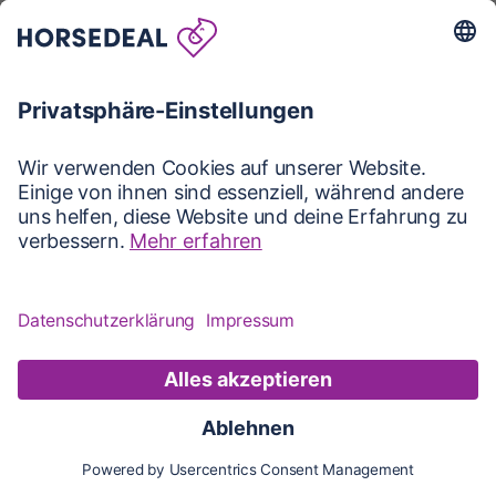
Karte
Karte
Updates
Konto