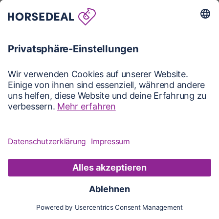
Karte
Karte
Updates
Konto